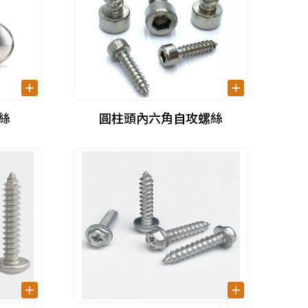
絲
圓柱頭內六角自攻螺絲