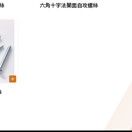
絲
六角十字法蘭面自攻螺絲
絲