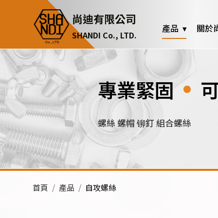
Cookie管理面板
尚迪有限公司
產品
關於
SHANDI Co., LTD.
專業緊固
‧
可
螺絲 螺帽 铆釘 組合螺絲
首頁
產品
自攻螺絲