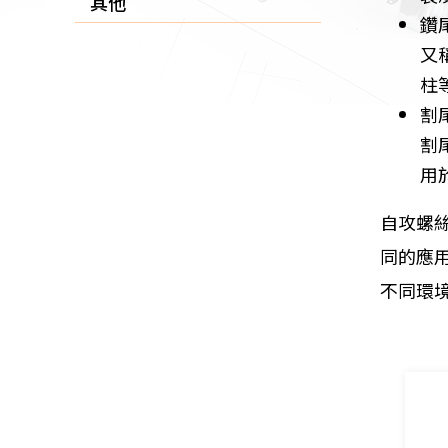
其他
鑽
又
柱
割
割
用
自攻螺
同的應
不同環