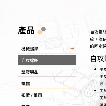
產品
自攻螺
紋，提
的固定
機械螺絲
自攻
自攻螺絲
平
塑膠製品
平
紋
螺帽
尖
扣環 / 華司
尖
裝