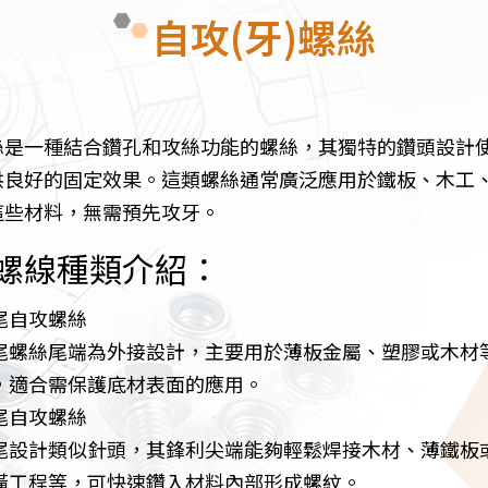
自攻(牙)螺絲
絲是一種結合鑽孔和攻絲功能的螺絲，其獨特的鑽頭設計
供良好的固定效果。這類螺絲通常廣泛應用於鐵板、木工
這些材料，無需預先攻牙。
螺線種類介紹：
尾自攻螺絲
尾螺絲尾端為外接設計，主要用於薄板金屬、塑膠或木材
，適合需保護底材表面的應用。
尾自攻螺絲
尾設計類似針頭，其鋒利尖端能夠輕鬆焊接木材、薄鐵板
潢工程等，可快速鑽入材料內部形成螺紋。