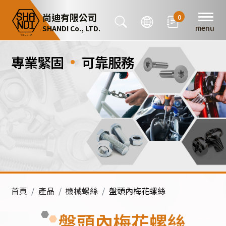
Cookie管理面板
尚迪有限公司
0
menu
SHANDI Co., LTD.
專業緊固
‧
可靠服務
首頁
產品
機械螺絲
盤頭內梅花螺絲
盤頭內梅花螺絲